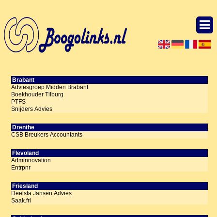
Brabant
Adviesgroep Midden Brabant
Boekhouder Tilburg
PTFS
Snijders Advies
Drenthe
CSB Breukers Accountants
Flevoland
Adminnovation
Entrpnr
Friesland
Deelsta Jansen Advies
Saak.frl