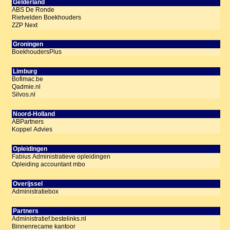
Gelderland
ABS De Ronde
Rietvelden Boekhouders
ZZP Next
Groningen
BoekhoudersPlus
Limburg
Bofimac.be
Qadmie.nl
Silvos.nl
Noord-Holland
ABPartners
Koppel Advies
Opleidingen
Fabius Administratieve opleidingen
Opleiding accountant mbo
Overijssel
Administratiebox
Partners
Administratief.bestelinks.nl
Binnenrecame kantoor